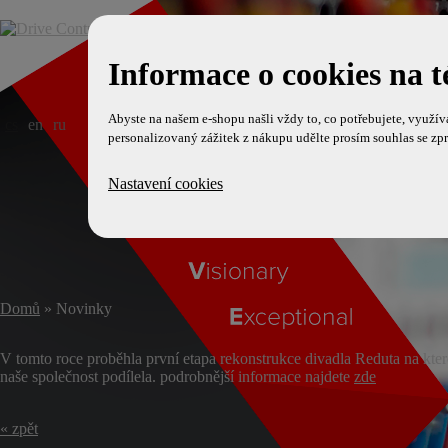
Informace o cookies na t
Abyste na našem e-shopu našli vždy to, co potřebujete, využí
cs
en
ru
personalizovaný zážitek z nákupu udělte prosím souhlas se zp
Nastavení cookies
Domů
» Novinky
V tomto roce proběhla první etapa rekonstrukce divadla Reduta na kter
naše společnost podílela. podrobnější informace najdete
zde
« zpět