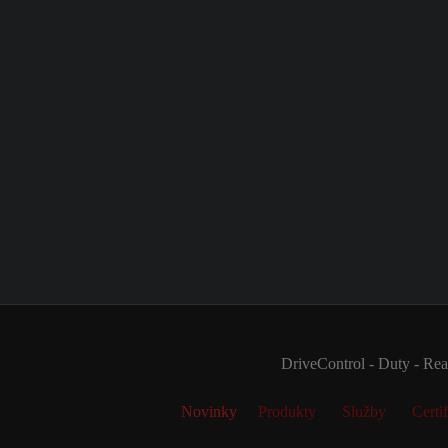
DriveControl - Duty - Real
Novinky
Produkty
Služby
Certif