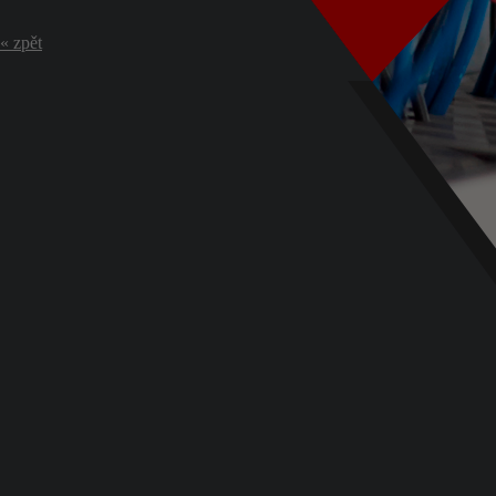
« zpět