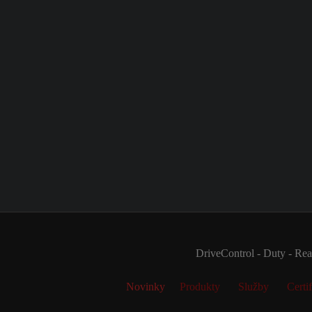
DriveControl - Duty - Real
Novinky
Produkty
Služby
Certif