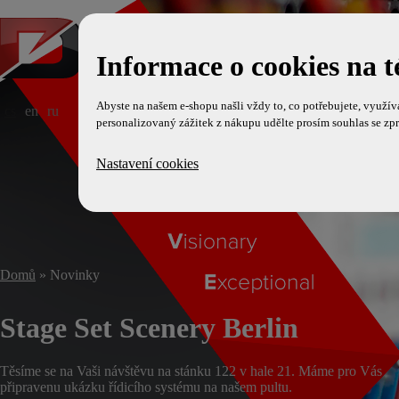
Informace o cookies na t
Abyste na našem e-shopu našli vždy to, co potřebujete, využí
cs
en
ru
personalizovaný zážitek z nákupu udělte prosím souhlas se zp
Nastavení cookies
Domů
» Novinky
Stage Set Scenery Berlin
Těsíme se na Vaši návštěvu na stánku 122 v hale 21. Máme pro Vás
připravenu ukázku řídicího systému na našem pultu.