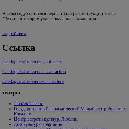
В этом году состоялся первый этап реконструкции театра
"Редут", в котором участвовала наша компания.
подробнее »
Ссылка
Catalogue of references - theater
Catalogue of referencec - attraction
Catalogue of referencec - machine
театры
Janáček Theatre
Государственный академический Малый театр России, г.
Когалым
Центр встречи культур, Люблин
Дом культуры Нефтяник