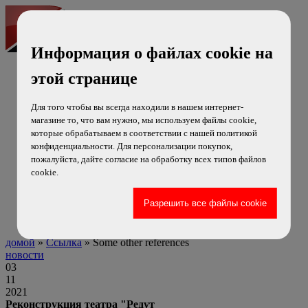
Информация о файлах cookie на
cs
этой странице
en
ru
Для того чтобы вы всегда находили в нашем интернет-
Новости
магазине то, что вам нужно, мы используем файлы cookie,
Продукты
которые обрабатываем в соответствии с нашей политикой
Служба
конфиденциальности. Для персонализации покупок,
Сертификат
пожалуйста, дайте согласие на обработку всех типов файлов
Ссылка
cookie.
Видео
Project EU
О нас
Связи
домой
»
Ссылка
» Some other references
новости
03
11
2021
Реконструкция театра "Редут