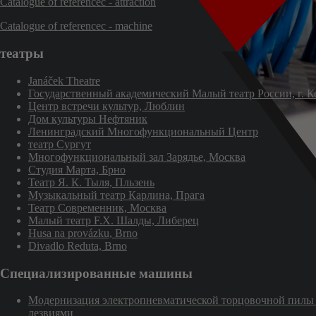
Catalogue of referencec - attraction
Catalogue of referencec - machine
театры
Janáček Theatre
Государственный академический Малый театр России, г. 
Центр встречи культур, Люблин
Дом культуры Нефтяник
Ленинградский Многофункциональный Центр
театр Сургут
Многофункциональный зал Зарядье, Москва
Студия Марта, Брно
Театр Я. К. Тыля, Пльзень
Музыкальный театр Карлина, Прага
Театр Современник, Москва
Малый театр F.X. Шалды, Либерец
Husa na provázku, Brno
Divadlo Reduta, Brno
Специализированные машины
Модернизация электропневматической торцовочной пилы 
лезвиями